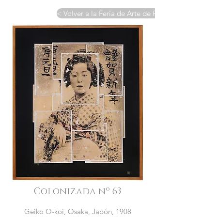
< Volver a la Feria de Arte de París
Colonizada nº 63
Geiko O-koi, Osaka, Japón, 1908